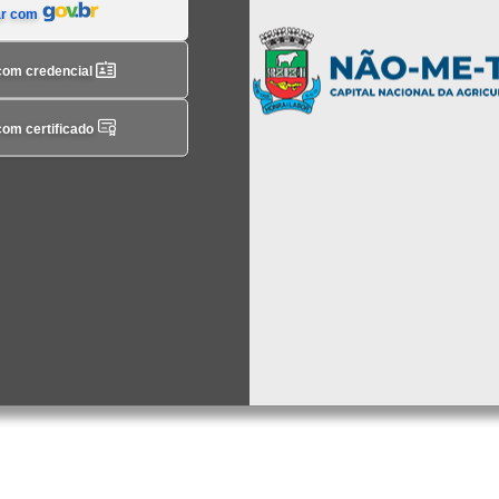
ar com
com credencial
com certificado